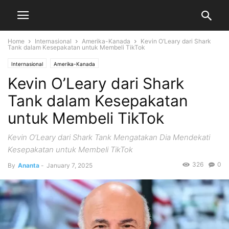
Home
Internasional
Amerika-Kanada
Kevin O’Leary dari Shark
Tank dalam Kesepakatan untuk Membeli TikTok
Internasional
Amerika-Kanada
Kevin O’Leary dari Shark
Tank dalam Kesepakatan
untuk Membeli TikTok
Kevin O’Leary dari Shark Tank Mengatakan Dia Mendekati
Kesepakatan untuk Membeli TikTok
326
0
By
Ananta
-
January 7, 2025