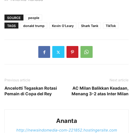
SOURCE
people
TAGS
donald trump
Kevin O’Leary
Shark Tank
TikTok
Previous article
Next article
Ancelotti Tegaskan Rotasi
AC Milan Balikkan Keadaan,
Pemain di Copa del Rey
Menang 3-2 atas Inter Milan
Ananta
http://newsindomedia-com-221852.hostingersite.com