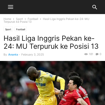
Home
Sport
Football
Hasil Liga Inggris Pekan ke-24: MU
Terpuruk ke Posisi 13
Sport
Football
Hasil Liga Inggris Pekan ke-
24: MU Terpuruk ke Posisi 13
181
0
By
Ananta
-
February 3, 2025