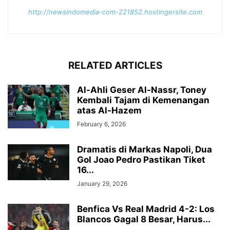
http://newsindomedia-com-221852.hostingersite.com
RELATED ARTICLES
Al-Ahli Geser Al-Nassr, Toney
Kembali Tajam di Kemenangan
atas Al-Hazem
February 6, 2026
Dramatis di Markas Napoli, Dua
Gol Joao Pedro Pastikan Tiket
16...
January 29, 2026
Benfica Vs Real Madrid 4-2: Los
Blancos Gagal 8 Besar, Harus...