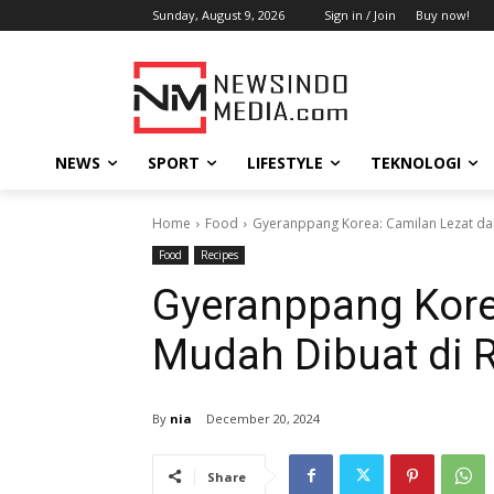
Sunday, August 9, 2026
Sign in / Join
Buy now!
NEWS
SPORT
LIFESTYLE
TEKNOLOGI
Home
Food
Gyeranppang Korea: Camilan Lezat d
Food
Recipes
Gyeranppang Kore
Mudah Dibuat di
By
nia
December 20, 2024
Share