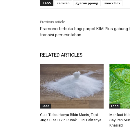
TAGS
cemilan
gyeran ppang
snack box
Previous article
Pramono terbuka bagi parpol KIM Plus gabung 
transisi pemerintahan
RELATED ARTICLES
Food
Food
Gula Tidak Hanya Bikin Manis, Tapi
Manfaat Kub
Juga Bisa Bikin Rusak — Ini Faktanya
Sayuran Mu
Khasiat!