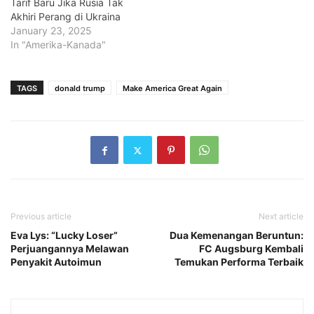
Tarif Baru Jika Rusia Tak
Akhiri Perang di Ukraina
January 23, 2025
In "Amerika-Kanada"
TAGS
donald trump
Make America Great Again
Previous article
Next article
Eva Lys: “Lucky Loser”
Dua Kemenangan Beruntun:
Perjuangannya Melawan
FC Augsburg Kembali
Penyakit Autoimun
Temukan Performa Terbaik