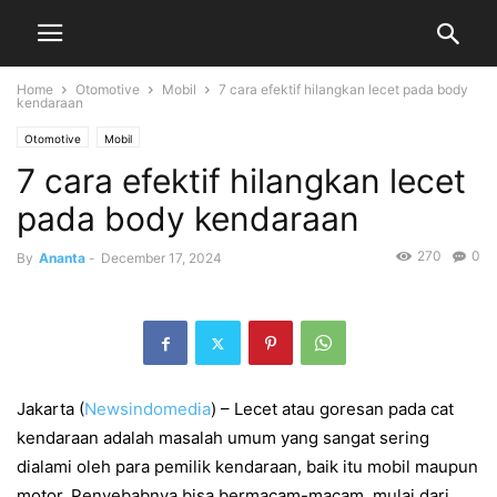
Home
Otomotive
Mobil
7 cara efektif hilangkan lecet pada body
kendaraan
Otomotive
Mobil
7 cara efektif hilangkan lecet
pada body kendaraan
270
0
By
Ananta
-
December 17, 2024
Jakarta
(
Newsindomedia
) – Lecet atau goresan pada cat
kendaraan adalah masalah umum yang sangat sering
dialami oleh para pemilik kendaraan, baik itu mobil maupun
motor. Penyebabnya bisa bermacam-macam, mulai dari