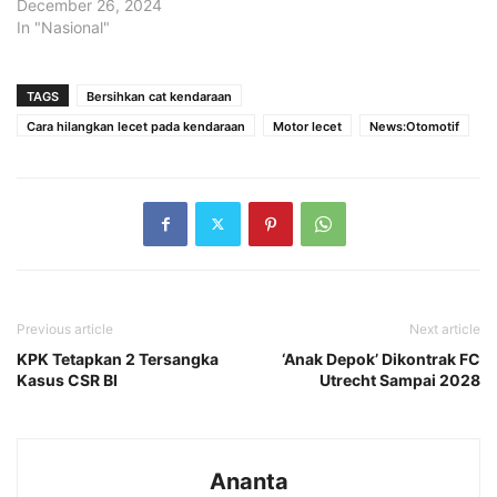
December 26, 2024
In "Nasional"
TAGS
Bersihkan cat kendaraan
Cara hilangkan lecet pada kendaraan
Motor lecet
News:Otomotif
Previous article
Next article
KPK Tetapkan 2 Tersangka
‘Anak Depok’ Dikontrak FC
Kasus CSR BI
Utrecht Sampai 2028
Ananta