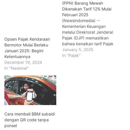
(PPN) Barang Mewah
Dikenakan Tarif 12% Mulai
Februari 2025
(Newsindomedia) --
Kementerian Keuangan
melalui Direktorat Jenderal
Pajak (DJP) memastikan
Opsen Pajak Kendaraan
bahwa kenaikan tarif Pajak
Bermotor Mulai Berlaku
Pertambahan Nilai (PPN)
January 5, 2025
Januari 2025: Begini
menjadi 12 persen hanya
In "Pajak"
Ketentuannya
akan berlaku untuk
December 19, 2024
barang-barang yang
In "Nasional"
masuk dalam kategori
barang mewah. Direktur
Jenderal Pajak, Suryo
Utomo, menjelaskan
bahwa barang yang
terdampak kebijakan ini
adalah barang-barang
yang sebelumnya sudah
Cara membeli BBM subsidi
terdaftar dalam…
dengan QR code tanpa
ponsel